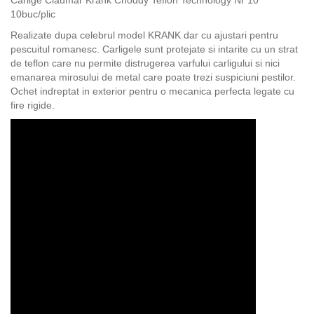
Carlige Claumar Krank Choddy Teflon Technology Nr 10
10buc/plic
Realizate dupa celebrul model KRANK dar cu ajustari pentru
pescuitul romanesc. Carligele sunt protejate si intarite cu un strat
de teflon care nu permite distrugerea varfului carligului si nici
emanarea mirosului de metal care poate trezi suspiciuni pestilor.
Ochet indreptat in exterior pentru o mecanica perfecta legate cu
fire rigide.